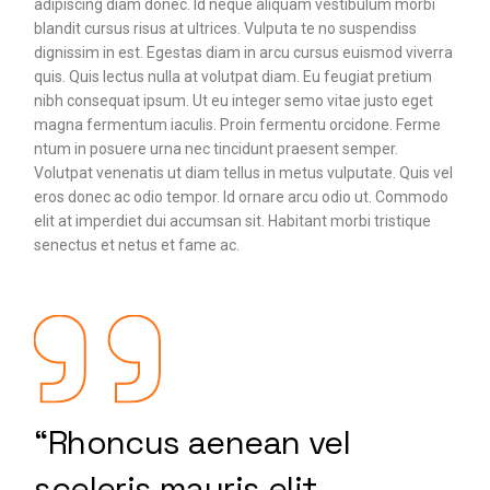
adipiscing diam donec. Id neque aliquam vestibulum morbi
blandit cursus risus at ultrices. Vulputa te no suspendiss
dignissim in est. Egestas diam in arcu cursus euismod viverra
quis. Quis lectus nulla at volutpat diam. Eu feugiat pretium
nibh consequat ipsum. Ut eu integer semo vitae justo eget
magna fermentum iaculis. Proin fermentu orcidone. Ferme
ntum in posuere urna nec tincidunt praesent semper.
Volutpat venenatis ut diam tellus in metus vulputate. Quis vel
eros donec ac odio tempor. Id ornare arcu odio ut. Commodo
elit at imperdiet dui accumsan sit. Habitant morbi tristique
senectus et netus et fame ac.
“Rhoncus aenean vel
sceleris mauris elit