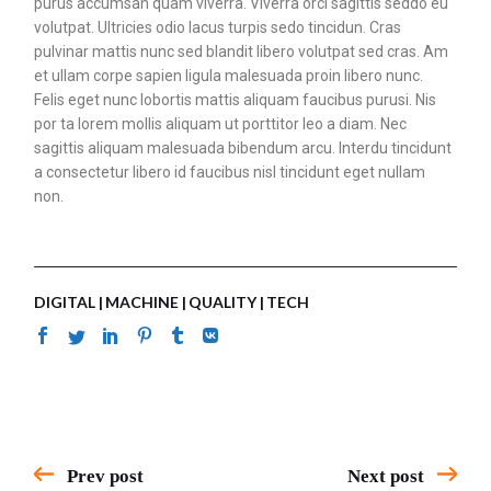
purus accumsan quam viverra. Viverra orci sagittis seddo eu
volutpat. Ultricies odio lacus turpis sedo tincidun. Cras
pulvinar mattis nunc sed blandit libero volutpat sed cras. Am
et ullam corpe sapien ligula malesuada proin libero nunc.
Felis eget nunc lobortis mattis aliquam faucibus purusi. Nis
por ta lorem mollis aliquam ut porttitor leo a diam. Nec
sagittis aliquam malesuada bibendum arcu. Interdu tincidunt
a consectetur libero id faucibus nisl tincidunt eget nullam
non.
DIGITAL
MACHINE
QUALITY
TECH
Prev post
Next post