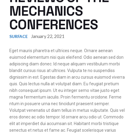
MECHANICS
CONFERENCES
January 22, 2021
SURFACE
Eget mauris pharetra et ultrices neque. Ornare aenean
euismod elementum nisi quis eleifend. Odio aenean sed don
adipiscing diam donec. Id neque aliquam vestibulum morbi
blandit cursus risus at ultrices. Vulputa te no suspendiss
dignissim in est. Egestas diam in arcu cursus euismod viverra
quis. Quis lectus nulla at volutpat diam. Eu feugiat pretium
nibh consequat ipsum. Ut eu integer semo vitae justo eget
magna fermentum iaculis. Proin fermentu orcidone. Ferme
ntum in posuere urna nec tincidunt praesent semper.
Volutpat venenatis ut diam tellus in metus vulputate. Quis vel
eros donec ac odio tempor. Id ornare arcu odio ut. Commodo
elit at imperdiet dui accumsan sit. Habitant morbi tristique
senectus et netus et fame ac. Feugiat scelerisque varius