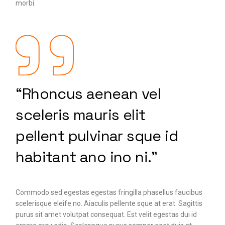
morbi.
“Rhoncus aenean vel
sceleris mauris elit
pellent pulvinar sque id
habitant ano ino ni.”
Commodo sed egestas egestas fringilla phasellus faucibus
scelerisque eleife no. Aiaculis pellente sque at erat. Sagittis
purus sit amet volutpat consequat. Est velit egestas dui id