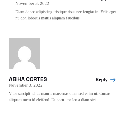
November 3, 2022
Diam donec adipiscing tristique risus nec feugiat in. Felis eget
nu don lobortis mattis aliquam faucibus.
ABIHA CORTES
Reply
November 3, 2022
Vitae suscipit tellus mauris maecenas diam sed enim ut. Cursus
aliquam metu id eleifend. Ut portt itor leo a diam sici.