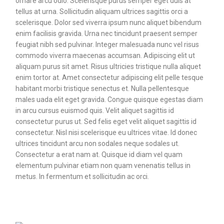
ornare arcu odio. Scelerisque purus semper eget duis at
tellus at urna. Sollicitudin aliquam ultrices sagittis orci a
scelerisque. Dolor sed viverra ipsum nunc aliquet bibendum
enim facilisis gravida. Urna nec tincidunt praesent semper
feugiat nibh sed pulvinar. Integer malesuada nunc vel risus
commodo viverra maecenas accumsan. Adipiscing elit ut
aliquam purus sit amet. Risus ultricies tristique nulla aliquet
enim tortor at. Amet consectetur adipiscing elit pelle tesque
habitant morbi tristique senectus et. Nulla pellentesque
males uada elit eget gravida. Congue quisque egestas diam
in arcu cursus euismod quis. Velit aliquet sagittis id
consectetur purus ut. Sed felis eget velit aliquet sagittis id
consectetur. Nisl nisi scelerisque eu ultrices vitae. Id donec
ultrices tincidunt arcu non sodales neque sodales ut.
Consectetur a erat nam at. Quisque id diam vel quam
elementum pulvinar etiam non quam venenatis tellus in
metus. In fermentum et sollicitudin ac orci.